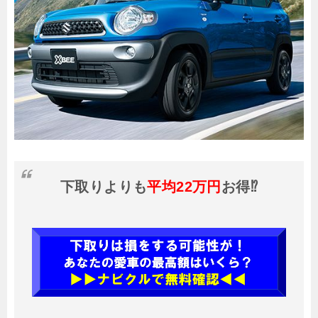
下取りよりも
平均22万円
お得⁉