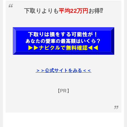
下取りよりも
平均22万円
お得⁉
＞＞公式サイトをみる＜＜
【PR】