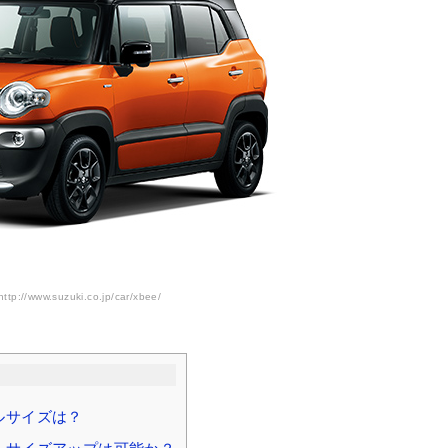
p://www.suzuki.co.jp/car/xbee/
ルサイズは？