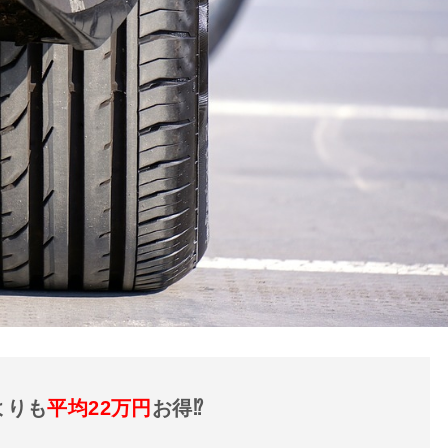
よりも
平均22万円
お得⁉