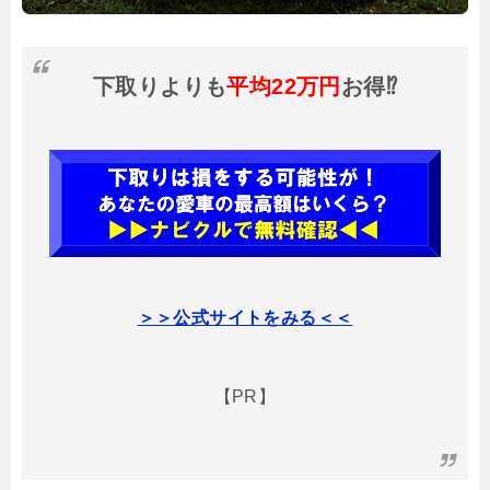
下取りよりも
平均22万円
お得⁉
＞＞公式サイトをみる＜＜
【PR】