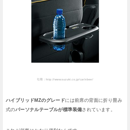
引用：http://www.suzuki.co.jp/car/xbee/
ハイブリッドMZのグレード
には前席の背面に折り畳み
式の
パーソナルテーブルが標準装備
されています。