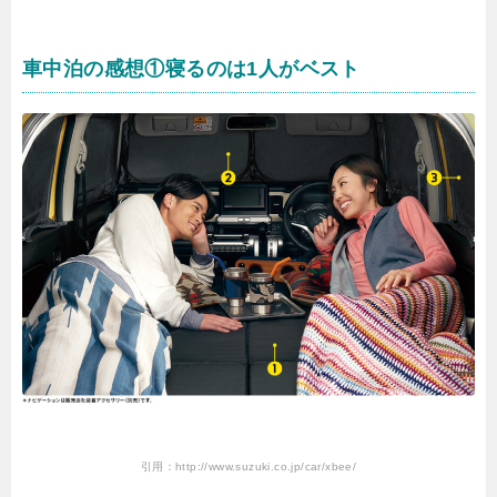
車中泊の感想①寝るのは1人がベスト
引用：http://www.suzuki.co.jp/car/xbee/