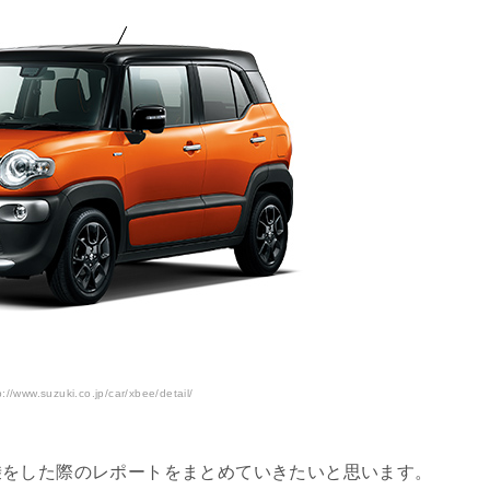
/www.suzuki.co.jp/car/xbee/detail/
乗をした際のレポートをまとめていきたいと思います。