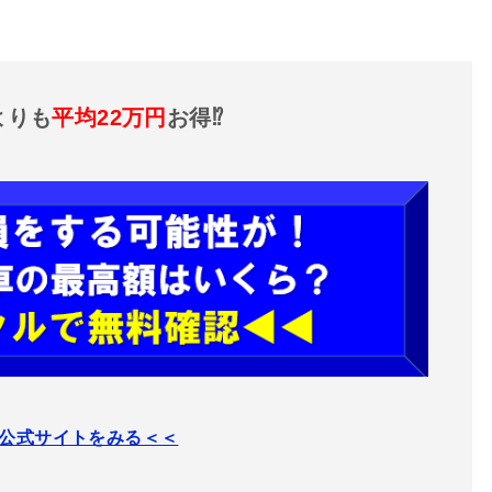
よりも
平均22万円
お得⁉
公式サイトをみる＜＜