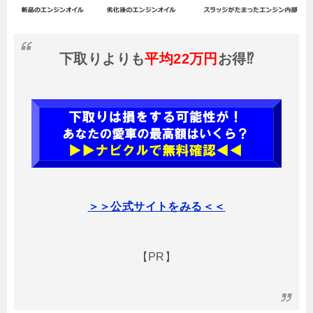
下取りよりも
平均22万円
お得⁉
＞＞公式サイトをみる＜＜
【PR】